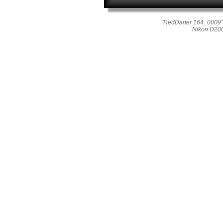
"RedDarter 164_0009"
Nikon D20